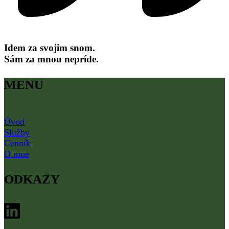
Idem za svojim snom.
Sám za mnou nepríde.
MENU
Úvod
Služby
Cenník
O mne
ODKAZY