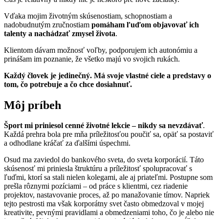
Vďaka mojim životným skúsenostiam, schopnostiam a
nadobudnutým zručnostiam
pomáham ľuďom objavovať ich
talenty a nachádzať zmysel života
.
Klientom dávam možnosť voľby, podporujem ich autonómiu a
prinášam im poznanie, že všetko majú vo svojich rukách.
Každý človek je jedinečný. Má svoje vlastné ciele a predstavy o
tom, čo potrebuje a čo chce dosiahnuť.
Môj príbeh
Šport mi priniesol cenné životné lekcie – nikdy sa nevzdávať
.
Každá prehra bola pre mňa príležitosťou poučiť sa, opäť sa postaviť
a odhodlane kráčať za ďalšími úspechmi.
Osud ma zaviedol do bankového sveta, do sveta korporácií. Táto
skúsenosť mi priniesla štruktúru a príležitosť spolupracovať s
ľuďmi, ktorí sa stali nielen kolegami, ale aj priateľmi. Postupne som
prešla rôznymi pozíciami – od práce s klientmi, cez riadenie
projektov, nastavovanie proces, až po manažovanie tímov. Napriek
tejto pestrosti ma však korporátny svet často obmedzoval v mojej
kreativite, pevnými pravidlami a obmedzeniami toho, čo je alebo nie