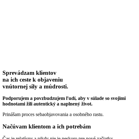
Sprevádzam klientov
na ich ceste k objaveniu
vnútornej sily a múdrosti.
Podporujem a povzbudzujem ľudí, aby v súlade so svojimi
hodnotami žili autentický a naplnený život.
Prinášam proces sebaobjavovania a osobného rastu.
Načúvam klientom a ich potrebám
Čas je relatívny a nikdy nie je neskoro pre nové začiatky.