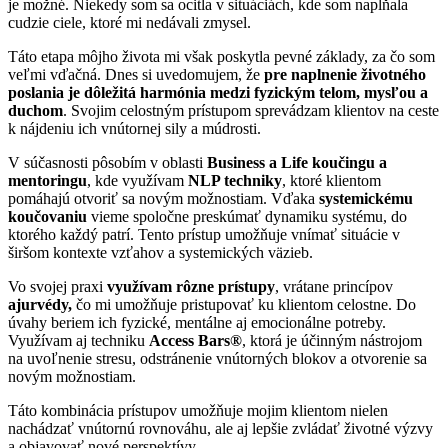
je možné. Niekedy som sa ocitla v situáciách, kde som napĺňala
cudzie ciele, ktoré mi nedávali zmysel.
Táto etapa môjho života mi však poskytla pevné základy, za čo som
veľmi vďačná. Dnes si uvedomujem, že
pre naplnenie životného
poslania je dôležitá harmónia medzi fyzickým telom, mysľou a
duchom
. Svojim celostným prístupom sprevádzam klientov na ceste
k nájdeniu ich vnútornej sily a múdrosti.
V súčasnosti pôsobím v oblasti
Business a Life koučingu a
mentoringu
, kde využívam
NLP techniky
, ktoré klientom
pomáhajú otvoriť sa novým možnostiam. Vďaka
systemickému
koučovaniu
vieme spoločne preskúmať dynamiku systému, do
ktorého každý patrí. Tento prístup umožňuje vnímať situácie v
širšom kontexte vzťahov a systemických väzieb.
Vo svojej praxi
využívam rôzne prístupy
, vrátane princípov
ajurvédy,
čo mi umožňuje pristupovať ku klientom celostne. Do
úvahy beriem ich fyzické, mentálne aj emocionálne potreby.
Využívam aj techniku
Access Bars®
, ktorá je účinným nástrojom
na uvoľnenie stresu, odstránenie vnútorných blokov a otvorenie sa
novým možnostiam.
Táto kombinácia prístupov umožňuje mojim klientom nielen
nachádzať vnútornú rovnováhu, ale aj lepšie zvládať životné výzvy
a objavovať nové perspektívy.