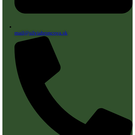
mail@silviahroncova.sk